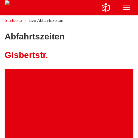
Navig
ein-/
Startseite
Live-Abfahrtszeiten
Abfahrtszeiten
Gisbertstr.