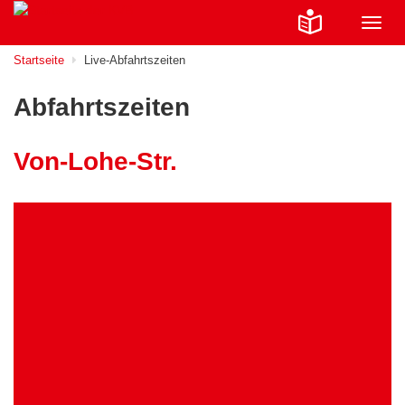
Navig
ein-/
Startseite
Live-Abfahrtszeiten
Abfahrtszeiten
Von-Lohe-Str.