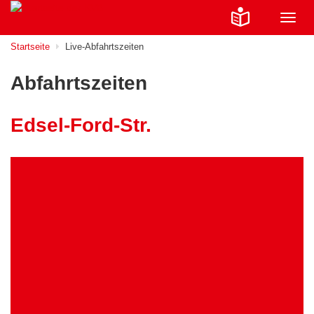
Navig
ein-/
Startseite
Live-Abfahrtszeiten
Abfahrtszeiten
Edsel-Ford-Str.