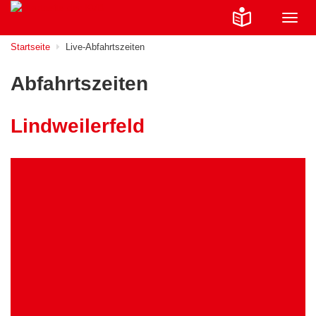
Navig
ein-/
Startseite
Live-Abfahrtszeiten
Abfahrtszeiten
Lindweilerfeld