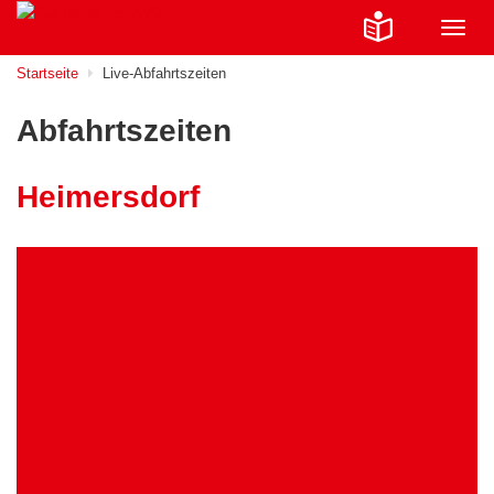
Navig
ein-/
Startseite
Live-Abfahrtszeiten
Abfahrtszeiten
Heimersdorf