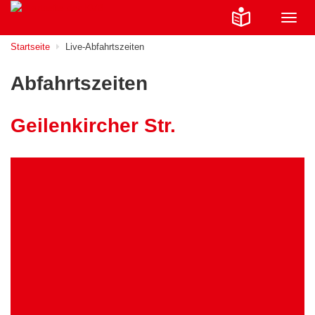
Navig
ein-/
Startseite
Live-Abfahrtszeiten
Abfahrtszeiten
Geilenkircher Str.